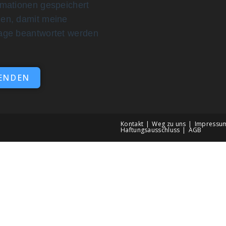
rmationen gespeichert
en, damit meine
age beantwortet werden
n
ENDEN
Kontakt
Weg zu uns
Impressu
Haftungsausschluss
AGB