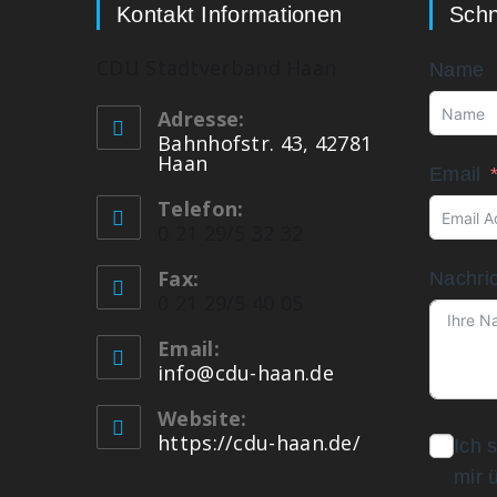
Kontakt Informationen
Schn
CDU Stadtverband Haan
Name
Adresse:
Bahnhofstr. 43, 42781
Haan
Email
Telefon:
0 21 29/5 32 32
Fax:
Nachri
0 21 29/5 40 05
Email:
info@cdu-haan.de
Website:
https://cdu-haan.de/
Ich 
mir 