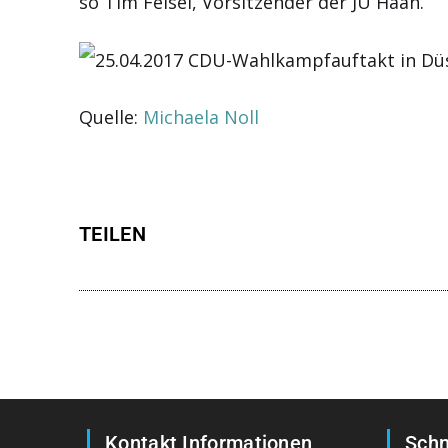
so Tim Feisel, Vorsitzender der JU Haan.
Quelle:
Michaela Noll
TEILEN
Kontakt Informationen
Schn