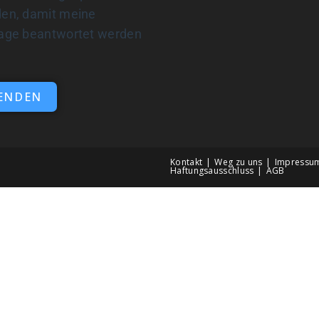
en, damit meine
age beantwortet werden
n
ENDEN
Kontakt
Weg zu uns
Impressu
Haftungsausschluss
AGB