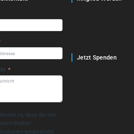
Jetzt Spenden
cht
stimme zu, dass die von
übermittelten
rmationen gespeichert