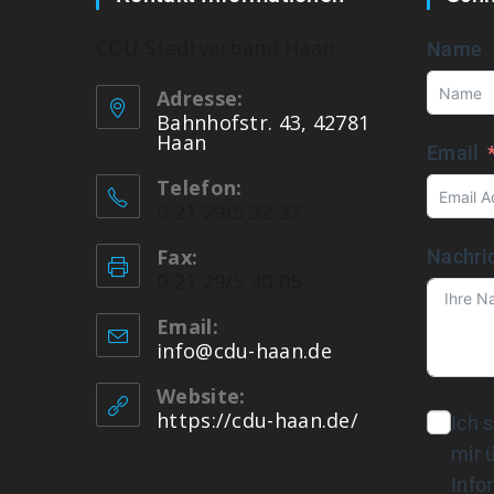
CDU Stadtverband Haan
Name
Adresse:
Bahnhofstr. 43, 42781
Haan
Email
Telefon:
0 21 29/5 32 32
Fax:
Nachri
0 21 29/5 40 05
Email:
info@cdu-haan.de
Website:
https://cdu-haan.de/
Ich 
mir 
Info