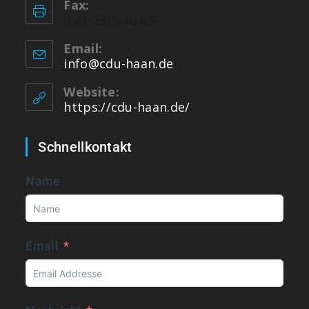
Fax:
0 21 29/5 40 05
Email:
info@cdu-haan.de
Website:
https://cdu-haan.de/
Schnellkontakt
Name
Email