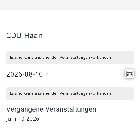
CDU Haan
Es sind keine anstehenden Veranstaltungen vorhanden.
2026-08-10
A
V
M
n
e
D
o
K
a
s
n
r
Es sind keine anstehenden Veranstaltungen vorhanden.
a
a
t
i
a
l
t
Vergangene Veranstaltungen
u
c
n
e
m
Juni
10
2026
h
s
n
w
t
t
d
ä
e
a