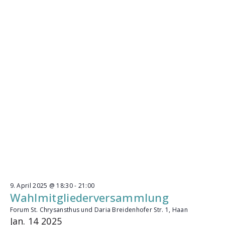
b
e
n
9. April 2025 @ 18:30
-
21:00
Wahlmitgliederversammlung
Forum St. Chrysansthus und Daria
Breidenhofer Str. 1, Haan
Jan.
14
2025