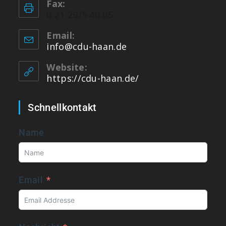
Fax:
0 21 29/5 40 05
Email:
info@cdu-haan.de
Website:
https://cdu-haan.de/
Schnellkontakt
Name
Email