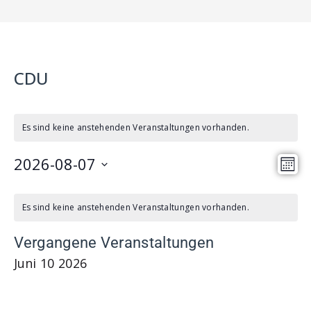
CDU
Es sind keine anstehenden Veranstaltungen vorhanden.
2026-08-07
A
V
M
n
e
D
o
K
a
s
n
r
Es sind keine anstehenden Veranstaltungen vorhanden.
a
a
t
i
a
l
t
Vergangene Veranstaltungen
u
c
n
e
m
Juni
10
2026
h
s
n
w
t
t
d
ä
e
a