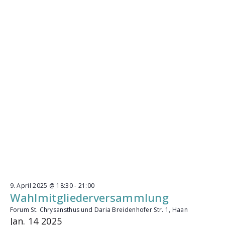
b
e
n
9. April 2025 @ 18:30
-
21:00
Wahlmitgliederversammlung
Forum St. Chrysansthus und Daria
Breidenhofer Str. 1, Haan
Jan.
14
2025