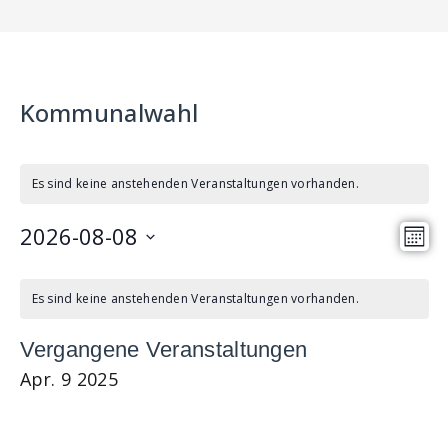
Kommunalwahl
Es sind keine anstehenden Veranstaltungen vorhanden.
2026-08-08
A
V
M
n
e
D
o
K
s
n
r
a
Es sind keine anstehenden Veranstaltungen vorhanden.
a
a
t
i
a
l
t
Vergangene Veranstaltungen
u
c
n
e
Apr.
9
2025
m
h
s
n
w
t
t
d
ä
e
a