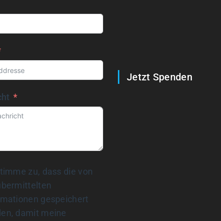
Jetzt Spenden
cht
stimme zu, dass die von
übermittelten
rmationen gespeichert
en, damit meine