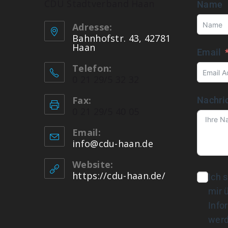
CDU Stadtverband Haan
Name
Adresse:
Bahnhofstr. 43, 42781
Haan
Email
Telefon:
0 21 29/5 32 32
Fax:
Nachri
0 21 29/5 40 05
Email:
info@cdu-haan.de
Website:
https://cdu-haan.de/
Ich 
mir 
Info
werd