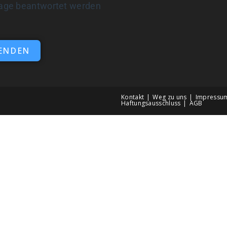
age beantwortet werden
n
ENDEN
Kontakt
Weg zu uns
Impressu
Haftungsausschluss
AGB