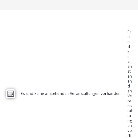
Es
si
n
d
ke
in
e
an
st
eh
en
d
en
A
V
Es sind keine anstehenden Veranstaltungen vorhanden.
M
Ve
ra
n
e
o
ns
s
n
r
tal
tu
a
i
a
ng
t
en
c
n
vo
rh