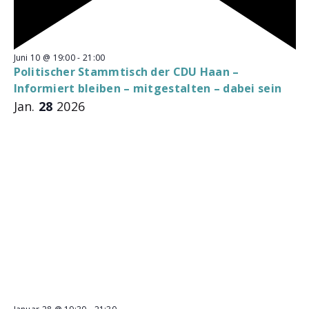
H
Juni 10 @ 19:00
-
21:00
e
Politischer Stammtisch der CDU Haan –
r
Informiert bleiben – mitgestalten – dabei sein
v
o
Jan.
28
2026
r
g
e
h
o
b
e
n