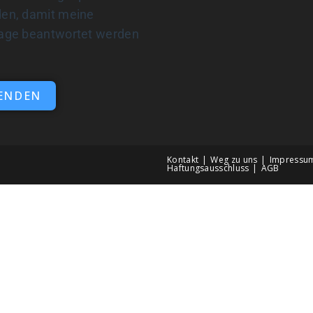
en, damit meine
age beantwortet werden
n
ENDEN
Kontakt
Weg zu uns
Impressu
Haftungsausschluss
AGB