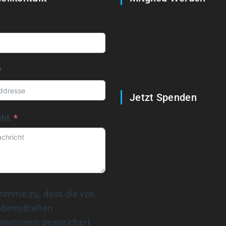
Jetzt Spenden
cht
stimme zu, dass die von
übermittelten
rmationen gespeichert