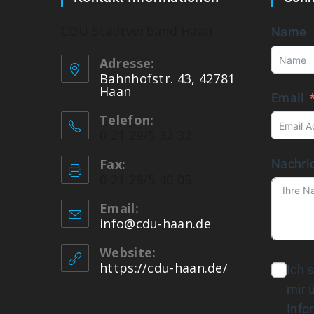
CDU Stadtverband Haan
Name
Adresse:
Bahnhofstr. 43, 42781
Haan
Email
Telefon:
0 21 29/5 32 32
Fax:
Nachri
0 21 29/5 40 05
Email:
info@cdu-haan.de
Website:
https://cdu-haan.de/
Ich 
mir 
Info